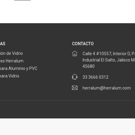
ÍAS
CONTACTO
ón de Vidrio
Calle 4 #10557, Interior D, 
Industrial El Salto, Jalisco 
es Herralum
45680
para Aluminio y PVC
ara Vidrio
33 3666 0312
herralum@herralum.com