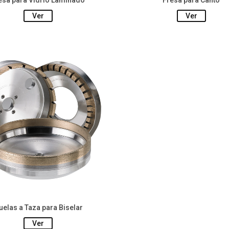
esa para Vidrio Laminado
Fresa para Canto
Ver
Ver
elas a Taza para Biselar
Ver