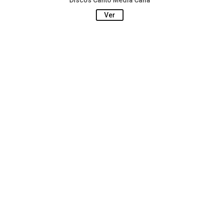
Discos Canto Media Caña
Ver